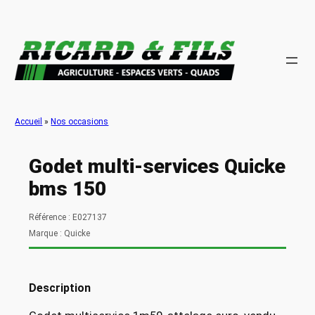
Aller
au
contenu
Accueil
»
Nos occasions
Godet multi-services Quicke
bms 150
Référence : E027137
Marque : Quicke
Description