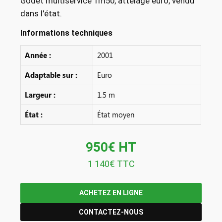
Godet multiservice 1m50, attelage euro, vendu
dans l'état.
Informations techniques
Année :
2001
Adaptable sur :
Euro
Largeur :
1.5 m
État :
État moyen
950€ HT
1 140€ TTC
ACHETEZ EN LIGNE
CONTACTEZ-NOUS