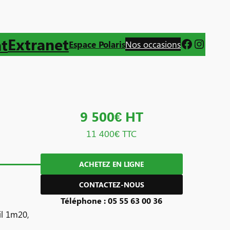
Extranet
t
Faceboo
Instag
Espace Polaris
Nos occasions
9 500€ HT
11 400€ TTC
ACHETEZ EN LIGNE
CONTACTEZ-NOUS
Téléphone : 05 55 63 00 36
il 1m20,