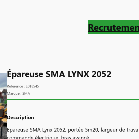
Recrutemen
Épareuse SMA LYNX 2052
Référence : E018545
Marque : SMA
Description
Epareuse SMA Lynx 2052, portée 5m20, largeur de trava
commande électrique, bras avancé