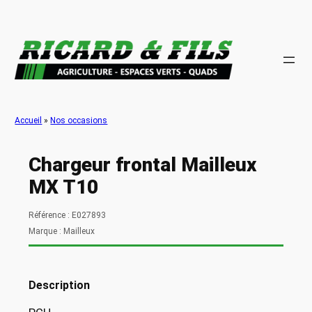
Aller
au
contenu
Accueil
»
Nos occasions
Chargeur frontal Mailleux
MX T10
Référence : E027893
Marque : Mailleux
Description